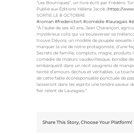
“Les Bourriques”, un livre écrit par Frédéric Tor
Publié aux Éditions Hélène Jacob (
https://www.
SORTIE LE 8 OCTOBRE
#roman
#frederictort
#comédie
#lauragais
#é
“À l’aube de ses 40 ans, Jean Charançon, agri
mystérieux colis qui va bouleverser sa mélanc
trouve Dévora, un modèle de poupée sexuelle i
marquer la vie de notre protagoniste, d’une fa
Secrets de famille, complots, magie, produits
comédie de mœurs vaudevillesque, bondée de
embarquent dans un récit saugrenu de manipu
teinté d’amours déchus et véritables. La touche
de cette fable écoresponsable ponctuée de pas
laisseront dans les esprits une tendre saveur d
fier relent de Lauragais.”
Share This Story, Choose Your Platform!