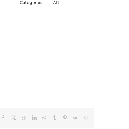
Categories:
AD
Facebook
Twitter
Reddit
LinkedIn
WhatsApp
Tumblr
Pinterest
Vk
Email