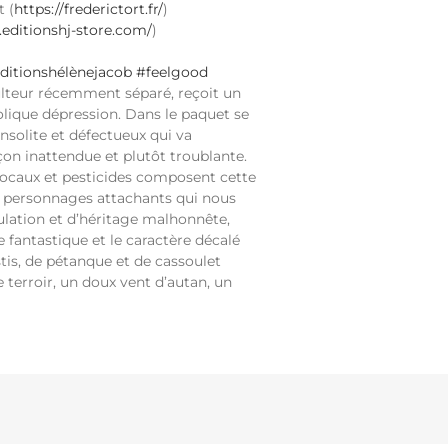
t (
https://frederictort.fr/
)
editionshj-store.com/
)
ditionshélènejacob
#feelgood
culteur récemment séparé, reçoit un
olique dépression. Dans le paquet se
nsolite et défectueux qui va
çon inattendue et plutôt troublante.
 locaux et pesticides composent cette
 personnages attachants qui nous
lation et d’héritage malhonnête,
 fantastique et le caractère décalé
tis, de pétanque et de cassoulet
e terroir, un doux vent d’autan, un